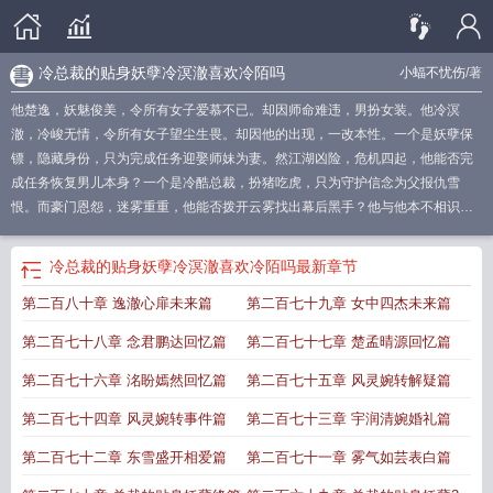
冷总裁的贴身妖孽冷溟澈喜欢冷陌吗
小蝠不忧伤
/著
他楚逸，妖魅俊美，令所有女子爱慕不已。却因师命难违，男扮女装。他冷溟
澈，冷峻无情，令所有女子望尘生畏。却因他的出现，一改本性。一个是妖孽保
镖，隐藏身份，只为完成任务迎娶师妹为妻。然江湖凶险，危机四起，他能否完
成任务恢复男儿本身？一个是冷酷总裁，扮猪吃虎，只为守护信念为父报仇雪
恨。而豪门恩怨，迷雾重重，他能否拨开云雾找出幕后黑手？他与他本不相识，
命运却早就注定。雇主与被雇，不过是又一个轮回！
冷总裁的贴身妖孽双洁无删
减版阅读
冷酷总裁的贴身冷秘
冷总裁的贴身妖孽by
冷总裁的贴身妖孽肉在
冷总裁的贴身妖孽冷溟澈喜欢冷陌吗
最新章节
哪
冷总裁的贴身神医
冷傲总裁的贴身神医
冷总裁的贴身保镖免费阅读
冷总裁
第二百八十章 逸澈心扉未来篇
第二百七十九章 女中四杰未来篇
的贴身妖孽结局是什么
冷总裁的贴身兵王
冷总裁的贴身妖孽结局怎么样
冷总裁
的贴身狂兵
美女总裁的贴身妖孽免费阅读
冷总裁的贴身妖孽是双洁吗
冷艳总裁
第二百七十八章 念君鹏达回忆篇
第二百七十七章 楚孟晴源回忆篇
贴身
冷总裁的贴身妖孽TXT
冷总裁的贴身妖孽简介
冷总裁的贴身妖孽全文免费
阅读最新章节
冷总裁的贴身妖孽攻受
冷艳总裁的贴身
冷艳总裁的贴身战神又
第二百七十六章 洺盼嫣然回忆篇
第二百七十五章 风灵婉转解疑篇
名
冷总裁的贴身妖孽笔趣阁
美女总裁的贴身妖孽保镖
冷总裁的贴身妖孽免费阅
第二百七十四章 风灵婉转事件篇
第二百七十三章 宇润清婉婚礼篇
读全文
冷总裁的贴身妖孽听
冷漠总裁的贴身神医
冷总裁的贴身妖孽好看吗
冷
总裁的贴身妖孽免费阅读
冷总裁的贴身妖孽全文免费阅读最新
冷总裁的贴身妖
第二百七十二章 东雪盛开相爱篇
第二百七十一章 雾气如芸表白篇
孽首扬
冷总裁的贴身妖孽冷溟澈和冷陌是什么关系?
冷傲总裁的贴身狂兵
冷总