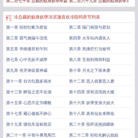
第二百七十章 总裁的贴身妖孽终篇
第二百六十九章 总裁的贴身妖孽3
裁的贴身妖孽冷陌坏的吗?
美女总裁的贴身妖孽沐川
修真妖孽冷总裁
冷总裁的
贴身妖孽 小蝠不忧伤
冷总裁的贴身妖孽多少价
冷总裁的贴身妖孽讲了什么
冷
总裁妖孽兵王
冷总裁的贴身妖孽楚逸
冷总裁的贴身妖孽冷溟澈喜欢冷陌吗
章节列表
第一章 轻纱红帐为君妆
第二章 隔门相望与君别
第三章 霸气侧漏斗流氓
第四章 火车站内遇良人
第五章 华南傲世初乍到
第六章 死缠烂打当秘书
第七章 心中无妖不成孽
第八章 互相利用得利益
第九章 伶牙俐齿显神威
第十章 月光之下谁来袭
第十一章 自古红颜多祸水
第十二章 恶人就要恶人磨
第十三章 醉翁之意不在酒
第十四章 突有流氓抱大腿
第十五章 心思不定为哪般
第十六章 妖孽变身大姐大
第十七章 藏心修炼不静心
第十八章 真有仙女来降临
第十九章 骚包车送标致店
第二十章 投怀送抱搞暧昧
第二十一章 斗智斗勇甩尾巴
第二十二章 轻松化解认姐姐