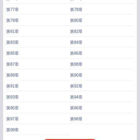
第77章
第78章
第79章
第80章
第81章
第82章
第83章
第84章
第85章
第86章
第87章
第88章
第89章
第90章
第91章
第92章
第93章
第94章
第95章
第96章
第97章
第98章
第99章