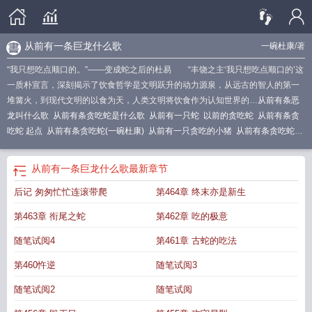
从前有一条巨龙什么歌
一碗杜康
/著
“我只想吃点顺口的。”——变成蛇之后的杜易 “丰饶之主‘我只想吃点顺口的’这
一质朴宣言，深刻揭示了饮食哲学是文明跃升的动力源泉，从远古的智人的第一
堆篝火，到现代文明的以食为天，人类文明将饮食作为认知世界的…
从前有条恶
龙叫什么歌
从前有条贪吃蛇是什么歌
从前有一只蛇
以前的贪吃蛇
从前有条贪
吃蛇 起点
从前有条贪吃蛇(一碗杜康)
从前有一只贪吃的小猪
从前有条贪吃蛇无
错
从前有条贪吃蛇免费
从前有一条巨龙什么歌
从前有条龙它很中二
从前有条
巨龙这是什么歌
从前有条贪吃蛇免费阅读
从前有条贪吃蛇笔趣阁阅读
从前有条
从前有一条巨龙什么歌
最新章节
贪吃蛇 一碗杜康
从前有条贪吃蛇笔趣阁全文
从前有条贪吃蛇笔趣阁
从前有条
后记 匆匆忙忙连滚带爬
第464章 终末亦是新生
贪吃蛇叫什么
从前有条贪吃蛇在线阅读
从前有条贪吃蛇百度
从前有条贪吃蛇
TXT
从前有条贪吃蛇txt
一条贪吃蛇的故事
从前有条贪吃蛇篱笆好文学
从前有
第463章 衔尾之蛇
第462章 吃的极意
条贪吃蛇最新章节更新时间
从前有条贪吃蛇的游戏
从前有条贪吃蛇的故事
从前
有条贪吃蛇起点
从前有条龙
从前有条贪吃蛇无防盗
从前有条贪吃蛇全文阅读最
随笔试阅4
第461章 古蛇的吃法
新章节列
从前有条贪吃蛇 速读
第460忤逆
随笔试阅3
随笔试阅2
随笔试阅