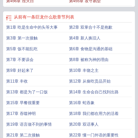
第456章 毁灭日
第455章 攻守易型
从前有一条巨龙什么歌
章节列表
第1章 吃是生命中的头等大事
第2章 双掌合十不是抱歉
第3章 第一次接触
第4章 新人换旧人
第5章 饭不能乱吃
第6章 食物是沟通的基础
第7章 不要误会
第8章 被称为神的理由
第9章 好起来了
第10章 丰饶之主
第11章 丰收
第12章 从偷吃贡品开始
第13章 都是为了一口饭
第14章 生命会自己找到出路
第15章 早餐很重要
第16章 蛇吞象
第17章 吞噬神明
第18章 我们都在用力的活着
第19章 语言做不到的事情
第20章 双话事人
第21章 第二次接触
第22章 懂一门外语的重要性