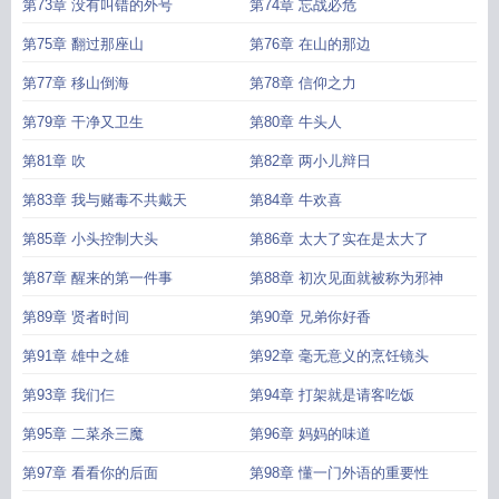
第73章 没有叫错的外号
第74章 忘战必危
第75章 翻过那座山
第76章 在山的那边
第77章 移山倒海
第78章 信仰之力
第79章 干净又卫生
第80章 牛头人
第81章 吹
第82章 两小儿辩日
第83章 我与赌毒不共戴天
第84章 牛欢喜
第85章 小头控制大头
第86章 太大了实在是太大了
第87章 醒来的第一件事
第88章 初次见面就被称为邪神
第89章 贤者时间
第90章 兄弟你好香
第91章 雄中之雄
第92章 毫无意义的烹饪镜头
第93章 我们仨
第94章 打架就是请客吃饭
第95章 二菜杀三魔
第96章 妈妈的味道
第97章 看看你的后面
第98章 懂一门外语的重要性