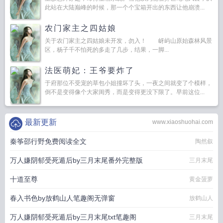
此站在大陆巅峰的时候，那一个个宝箱开出的东西让他崩溃...
农门家主之四姑娘
关于农门家主之四姑娘未开发，勿入！ 岈屿山原始森林风景
区，杨子千不怕死的多走了几步，结果，一脚...
法医萌妃：王爷要炸了
于府那位不受宠的草包小姐撞坏了头，一夜之间就变了个模样，
倒不是变得像个大家闺秀，而是变得更没下限了。早前这位...
最新更新
www.xiaoshuohai.com
秦筝邵行野免费阅读全文
陶然叙
万人嫌阴郁受死遁后by三月末尾番外完整版
三月末尾
十道至尊
黄金菠萝
春入书色by放鹤山人笔趣阁无弹窗
放鹤山人
万人嫌阴郁受死遁后by三月末尾txt笔趣阁
三月末尾