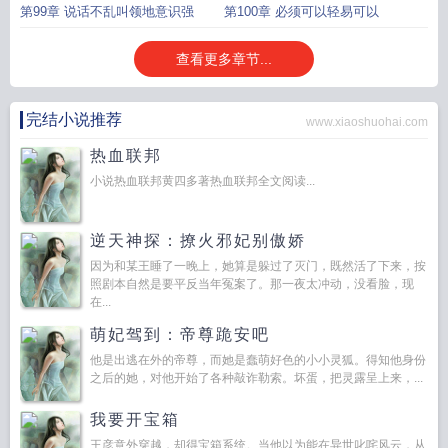
第99章 说话不乱叫领地意识强
第100章 必须可以轻易可以
查看更多章节...
完结小说推荐
www.xiaoshuohai.com
热血联邦
小说热血联邦黄四多著热血联邦全文阅读...
逆天神探：撩火邪妃别傲娇
因为和某王睡了一晚上，她算是躲过了灭门，既然活了下来，按
照剧本自然是要平反当年冤案了。那一夜太冲动，没看脸，现
在...
萌妃驾到：帝尊跪安吧
他是出逃在外的帝尊，而她是蠢萌好色的小小灵狐。得知他身份
之后的她，对他开始了各种敲诈勒索。坏蛋，把灵露呈上来，...
我要开宝箱
王彦意外穿越，却得宝箱系统。当他以为能在异世叱咤风云，从