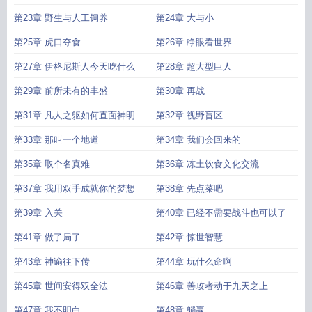
第23章 野生与人工饲养
第24章 大与小
第25章 虎口夺食
第26章 睁眼看世界
第27章 伊格尼斯人今天吃什么
第28章 超大型巨人
第29章 前所未有的丰盛
第30章 再战
第31章 凡人之躯如何直面神明
第32章 视野盲区
第33章 那叫一个地道
第34章 我们会回来的
第35章 取个名真难
第36章 冻土饮食文化交流
第37章 我用双手成就你的梦想
第38章 先点菜吧
第39章 入关
第40章 已经不需要战斗也可以了
第41章 做了局了
第42章 惊世智慧
第43章 神谕往下传
第44章 玩什么命啊
第45章 世间安得双全法
第46章 善攻者动于九天之上
第47章 我不明白
第48章 躺赢