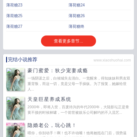
薄荷糖23
薄荷糖24
薄荷糖25
薄荷糖26
薄荷糖27
薄荷糖终
查看更多章节...
完结小说推荐
www.xiaoshuohai.com
豪门蜜爱：狄少宠妻成瘾
一场阴谋之后，白倾城失去清白。一觉醒来，得知妹妹和男友双
重背叛，而这一切，竟是父母一手操纵。为了报复，她嫁给世
人...
天皇巨星养成系统
2000年，即将入世，百废待兴的年代2000年，大陆影坛正是青
黄不接的时候林啸，一个前世被娱乐公司解约的不入流艺...
隐婚老公，玩心跳！
喂你，你别动手！啊！也不许动嘴！他将她抵在门后，强势逼