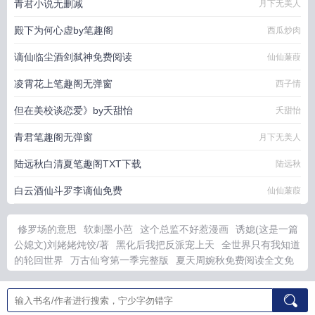
青君小说无删减
月下无美人
殿下为何心虚by笔趣阁
西瓜炒肉
谪仙临尘酒剑弑神免费阅读
仙仙蒹葭
凌霄花上笔趣阁无弹窗
西子情
但在美校谈恋爱》by夭甜怡
夭甜怡
青君笔趣阁无弹窗
月下无美人
陆远秋白清夏笔趣阁TXT下载
陆远秋
白云酒仙斗罗李谪仙免费
仙仙蒹葭
修罗场的意思
软刺墨小芭
这个总监不好惹漫画
诱媳(这是一篇
公媳文)刘姥姥炖饺/著
黑化后我把反派宠上天
全世界只有我知道
的轮回世界
万古仙穹第一季完整版
夏天周婉秋免费阅读全文免
猫咪养人指南电子书
蛋仔派对红绿兄妹
妖夫太腹黑嚣张大小姐
免费阅读
猫咪养人指南图片
都市圣手神医江景辰猫族皇子
汉末
地图十三州精确到郡
终此一生意思
侦探中的名侦探
丫鬟玲珑免