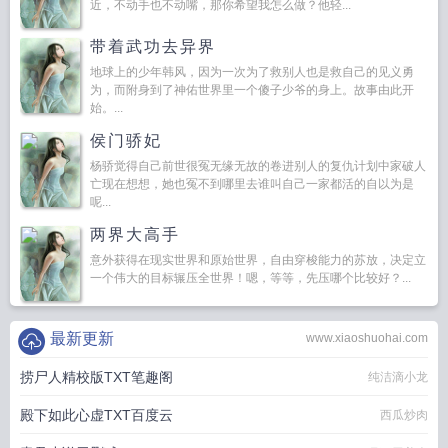
近，不动手也不动嘴，那你希望我怎么做？他轻...
带着武功去异界
地球上的少年韩风，因为一次为了救别人也是救自己的见义勇
为，而附身到了神佑世界里一个傻子少爷的身上。故事由此开
始。...
侯门骄妃
杨骄觉得自己前世很冤无缘无故的卷进别人的复仇计划中家破人
亡现在想想，她也冤不到哪里去谁叫自己一家都活的自以为是
呢...
两界大高手
意外获得在现实世界和原始世界，自由穿梭能力的苏放，决定立
一个伟大的目标辗压全世界！嗯，等等，先压哪个比较好？...
最新更新
www.xiaoshuohai.com
捞尸人精校版TXT笔趣阁
纯洁滴小龙
殿下如此心虚TXT百度云
西瓜炒肉